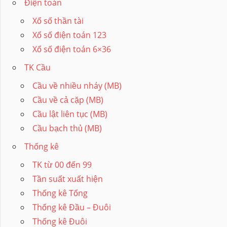
Điện toán
Xổ số thần tài
Xổ số điện toán 123
Xổ số điện toán 6×36
TK Cầu
Cầu về nhiều nháy (MB)
Cầu về cả cặp (MB)
Cầu lật liên tục (MB)
Cầu bạch thủ (MB)
Thống kê
TK từ 00 đến 99
Tần suất xuất hiện
Thống kê Tổng
Thống kê Đầu – Đuôi
Thống kê Đuôi