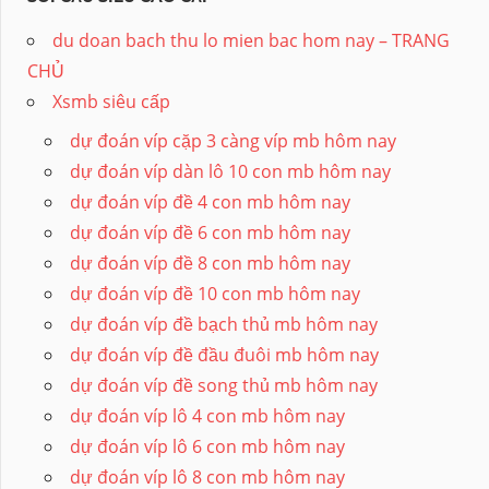
du doan bach thu lo mien bac hom nay – TRANG
CHỦ
Xsmb siêu cấp
dự đoán víp cặp 3 càng víp mb hôm nay
dự đoán víp dàn lô 10 con mb hôm nay
dự đoán víp đề 4 con mb hôm nay
dự đoán víp đề 6 con mb hôm nay
dự đoán víp đề 8 con mb hôm nay
dự đoán víp đề 10 con mb hôm nay
dự đoán víp đề bạch thủ mb hôm nay
dự đoán víp đề đầu đuôi mb hôm nay
dự đoán víp đề song thủ mb hôm nay
dự đoán víp lô 4 con mb hôm nay
dự đoán víp lô 6 con mb hôm nay
dự đoán víp lô 8 con mb hôm nay