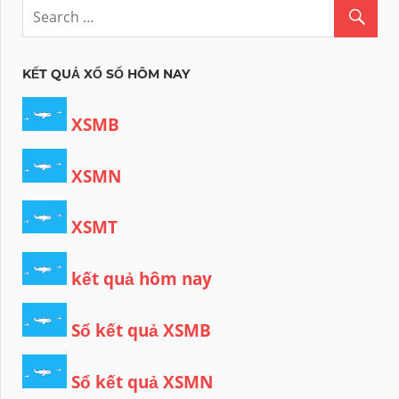
KẾT QUẢ XỔ SỐ HÔM NAY
XSMB
XSMN
XSMT
kết quả hôm nay
Sổ kết quả XSMB
Sổ kết quả XSMN