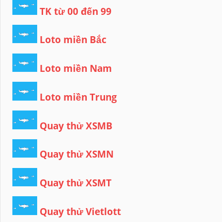
TK từ 00 đến 99
Loto miền Bắc
Loto miền Nam
Loto miền Trung
Quay thử XSMB
Quay thử XSMN
Quay thử XSMT
Quay thử Vietlott