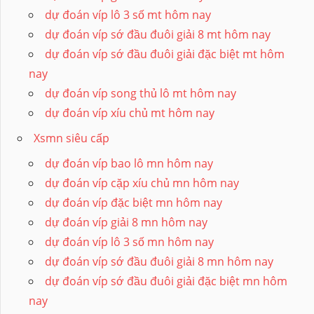
dự đoán víp lô 3 số mt hôm nay
dự đoán víp sớ đầu đuôi giải 8 mt hôm nay
dự đoán víp sớ đầu đuôi giải đặc biệt mt hôm
nay
dự đoán víp song thủ lô mt hôm nay
dự đoán víp xíu chủ mt hôm nay
Xsmn siêu cấp
dự đoán víp bao lô mn hôm nay
dự đoán víp cặp xíu chủ mn hôm nay
dự đoán víp đặc biệt mn hôm nay
dự đoán víp giải 8 mn hôm nay
dự đoán víp lô 3 số mn hôm nay
dự đoán víp sớ đầu đuôi giải 8 mn hôm nay
dự đoán víp sớ đầu đuôi giải đặc biệt mn hôm
nay