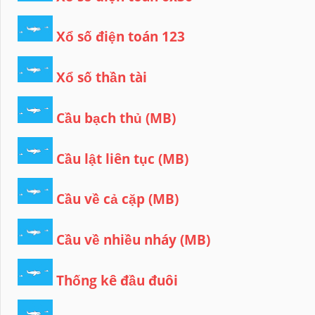
Xổ số điện toán 123
Xổ số thần tài
Cầu bạch thủ (MB)
Cầu lật liên tục (MB)
Cầu về cả cặp (MB)
Cầu về nhiều nháy (MB)
Thống kê đầu đuôi