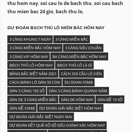
thu hom nay
,
soi cau lo de bach thu
,
soi cau bach
thu mien bac 24 gio
,
bach thu lo
,
DỰ ĐOÁN BẠCH THỦ LÔ MIỀN BẮC HÔM NAY
3 CÀNG KHUNG 7 NGÀY
3 CÀNG MIỀN BẮC
3 CÀNG MIỀN BẮC HÔM NAY
3 CÀNG SIÊU CHUẨN
3 CÀNG VIP HÔM NAY
BA CÀNG MIỀN BẮC HÔM NAY
BẠCH THỦ LÔ HÔM NAY
BẠCH THỦ LÔ LÀ GÌ
BẢNG ĐẶC BIỆT NĂM 2021
CÁCH SOI CẦU LÔ XIÊN
CÁCH ĐÁNH LÔ DÀN 50 CON
DU DOAN XSMB
DÀN 3 CÀNG 192 SỐ
DÀN 3 CÀNG ĐÁNH QUANH NĂM
DÀN DE 3 CÀNG MIỀN BẮC
DÀN DE HÔM NAY
DÀN ĐỀ 10 SỐ
DÀN ĐỀ XSMB
DỰ ĐOÁN GIẢI ĐẶC BIỆT HÔM NAY
DỰ ĐOÁN GIẢI ĐẶC BIỆT NGÀY MAI
DỰ ĐOÁN KẾT QUẢ XỔ SỐ SIÊU CHÍNH XÁC HÔM NAY