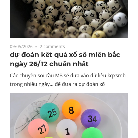
09/05/2026
2 comments
dự đoán kết quả xổ số miền bắc
ngày 26/12 chuẩn nhất
Các chuyên soi cầu MB sẽ dựa vào dữ liệu kqxsmb
trong nhiều ngày… để đưa ra dự đoán xổ