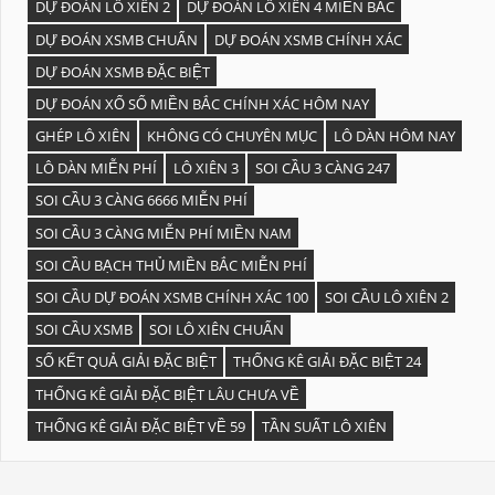
DỰ ĐOÁN LÔ XIÊN 2
DỰ ĐOÁN LÔ XIÊN 4 MIỀN BẮC
DỰ ĐOÁN XSMB CHUẨN
DỰ ĐOÁN XSMB CHÍNH XÁC
DỰ ĐOÁN XSMB ĐẶC BIỆT
DỰ ĐOÁN XỔ SỐ MIỀN BẮC CHÍNH XÁC HÔM NAY
GHÉP LÔ XIÊN
KHÔNG CÓ CHUYÊN MỤC
LÔ DÀN HÔM NAY
LÔ DÀN MIỄN PHÍ
LÔ XIÊN 3
SOI CẦU 3 CÀNG 247
SOI CẦU 3 CÀNG 6666 MIỄN PHÍ
SOI CẦU 3 CÀNG MIỄN PHÍ MIỀN NAM
SOI CẦU BẠCH THỦ MIỀN BẮC MIỄN PHÍ
SOI CẦU DỰ ĐOÁN XSMB CHÍNH XÁC 100
SOI CẦU LÔ XIÊN 2
SOI CẦU XSMB
SOI LÔ XIÊN CHUẨN
SỐ KẾT QUẢ GIẢI ĐẶC BIỆT
THỐNG KÊ GIẢI ĐẶC BIỆT 24
THỐNG KÊ GIẢI ĐẶC BIỆT LÂU CHƯA VỀ
THỐNG KÊ GIẢI ĐẶC BIỆT VỀ 59
TẦN SUẤT LÔ XIÊN