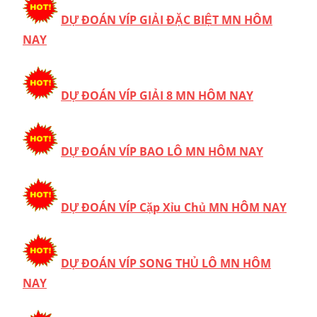
DỰ ĐOÁN VÍP GIẢI ĐẶC BIỆT MN HÔM
NAY
DỰ ĐOÁN VÍP GIẢI 8 MN HÔM NAY
DỰ ĐOÁN VÍP BAO LÔ MN HÔM NAY
DỰ ĐOÁN VÍP Cặp Xỉu Chủ MN HÔM NAY
DỰ ĐOÁN VÍP SONG THỦ LÔ MN HÔM
NAY