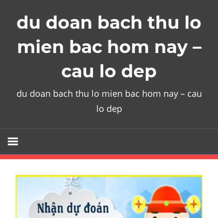
Skip
du doan bach thu lo
to
content
mien bac hom nay –
cau lo dep
du doan bach thu lo mien bac hom nay – cau
lo dep