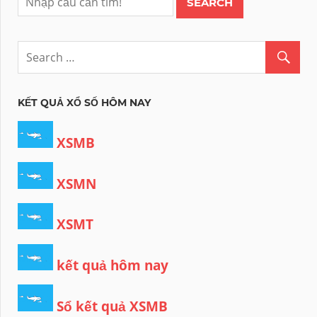
SEARCH
KẾT QUẢ XỔ SỐ HÔM NAY
XSMB
XSMN
XSMT
kết quả hôm nay
Sổ kết quả XSMB