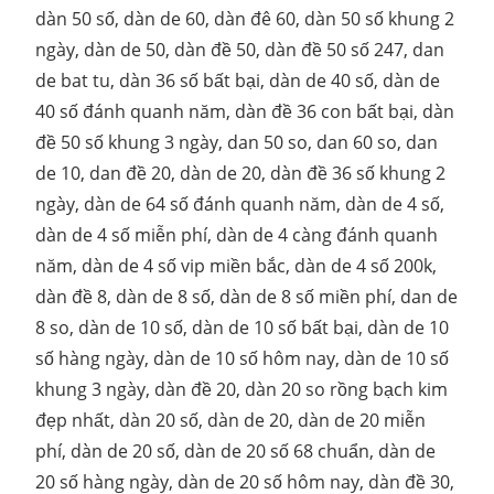
dàn 50 số, dàn de 60, dàn đê 60, dàn 50 số khung 2
ngày, dàn de 50, dàn đề 50, dàn đề 50 số 247, dan
de bat tu, dàn 36 số bất bại, dàn de 40 số, dàn de
40 số đánh quanh năm, dàn đề 36 con bất bại, dàn
đề 50 số khung 3 ngày, dan 50 so, dan 60 so, dan
de 10, dan đề 20, dàn de 20, dàn đề 36 số khung 2
ngày, dàn de 64 số đánh quanh năm, dàn de 4 số,
dàn de 4 số miễn phí, dàn de 4 càng đánh quanh
năm, dàn de 4 số vip miền bắc, dàn de 4 số 200k,
dàn đề 8, dàn de 8 số, dàn de 8 số miền phí, dan de
8 so, dàn de 10 số, dàn de 10 số bất bại, dàn de 10
số hàng ngày, dàn de 10 số hôm nay, dàn de 10 số
khung 3 ngày, dàn đề 20, dàn 20 so rồng bạch kim
đẹp nhất, dàn 20 số, dàn de 20, dàn de 20 miễn
phí, dàn de 20 số, dàn de 20 số 68 chuẩn, dàn de
20 số hàng ngày, dàn de 20 số hôm nay, dàn đề 30,