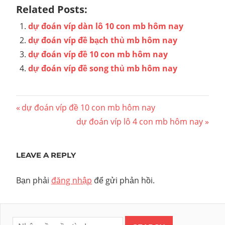
Related Posts:
dự đoán víp dàn lô 10 con mb hôm nay
dự đoán víp đề bạch thủ mb hôm nay
dự đoán víp đề 10 con mb hôm nay
dự đoán víp đề song thủ mb hôm nay
Điều
Previous
dự đoán víp đề 10 con mb hôm nay
Post:
Next
dự đoán víp lô 4 con mb hôm nay
hướng
Post:
bài
LEAVE A REPLY
viết
Bạn phải
đăng nhập
để gửi phản hồi.