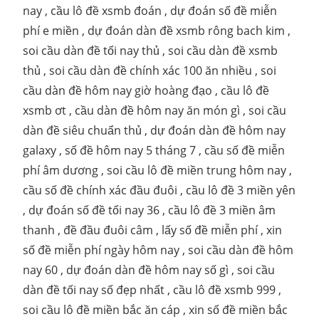
nay , cầu lô đề xsmb đoán , dự đoán số đề miễn
phí e miền , dự đoán dàn đề xsmb rông bach kim ,
soi cầu dàn đề tối nay thủ , soi cầu dàn đề xsmb
thủ , soi cầu dàn đề chính xác 100 ăn nhiều , soi
cầu dàn đề hôm nay giờ hoàng đạo , cầu lô đề
xsmb ơt , cầu dàn đề hôm nay ăn món gì , soi cầu
dàn đề siêu chuẩn thủ , dự đoán dàn đề hôm nay
galaxy , số đề hôm nay 5 tháng 7 , cầu số đề miễn
phí âm dương , soi cầu lô đề miền trung hôm nay ,
cầu số đề chính xác đầu đuôi , cầu lô đề 3 miền yên
, dự đoán số đề tối nay 36 , cầu lô đề 3 miền âm
thanh , đề đầu đuôi câm , lấy số đề miễn phí , xin
số đề miễn phí ngày hôm nay , soi cầu dàn đề hôm
nay 60 , dự đoán dàn đề hôm nay số gì , soi cầu
dàn đề tối nay số đẹp nhất , cầu lô đề xsmb 999 ,
soi cầu lô đề miền bắc ăn cáp , xin số đề miền bắc