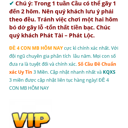
✔
Chú ý: Trong 1 tuần Cầu có thể gãy 1
đến 2 hôm. Nên quý khách lưu ý phải
theo đều. Tránh việc chơi một hai hôm
bỏ dở gây lỗ -tổn thất tiền bạc. Chúc
quý khách Phát Tài – Phát Lộc.
ĐỀ 4 CON MB HÔM NAY
cực kì chính xác nhất. Với
đội ngũ chuyên gia phân tích
lâu năm. Mọi con số
đưa ra là tuyệt đối và chính xác.
Số Cầu Đề Chuẩn
xác Uy Tín
3 Miền. Cập nhật nhanh nhất và
KQXS
3 miền được cập nhật liên tục hàng ngày! ĐỀ 4
CON MB HÔM NAY