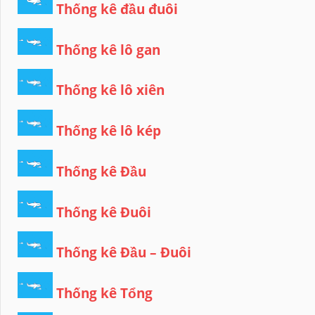
Thống kê đầu đuôi
Thống kê lô gan
Thống kê lô xiên
Thống kê lô kép
Thống kê Đầu
Thống kê Đuôi
Thống kê Đầu – Đuôi
Thống kê Tổng