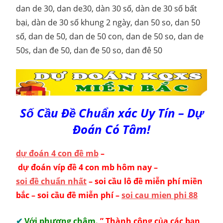
dan de 30, dan de30, dàn 30 số, dàn de 30 số bất
bại, dàn de 30 số khung 2 ngày, dan 50 so, dan 50
số, dan de 50, dan de 50 con, dan de 50 so, dan de
50s, dan đe 50, dan đe 50 so, dan đê 50
Số Cầu Đề Chuẩn xác Uy Tín – Dự
Đoán Có Tâm!
dự đoán 4 con đề mb
–
dự đoán víp đề 4 con mb hôm nay –
soi đề chuẩn nhất
– soi cầu lô đề miễn phí miền
bắc – soi cầu đề miễn phí –
soi cau mien phi 88
✔
Với phương châm.
” Thành công của các bạn