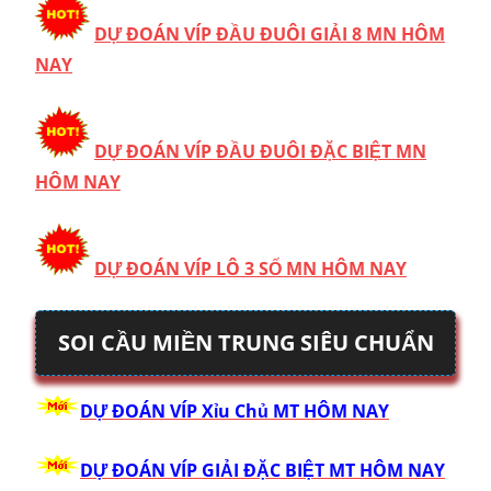
DỰ ĐOÁN VÍP ĐẦU ĐUÔI GIẢI 8 MN HÔM
NAY
DỰ ĐOÁN VÍP ĐẦU ĐUÔI ĐẶC BIỆT MN
HÔM NAY
DỰ ĐOÁN VÍP LÔ 3 SỐ MN HÔM NAY
SOI CẦU MIỀN TRUNG SIÊU CHUẨN
DỰ ĐOÁN VÍP Xỉu Chủ MT HÔM NAY
DỰ ĐOÁN VÍP GIẢI ĐẶC BIỆT MT HÔM NAY