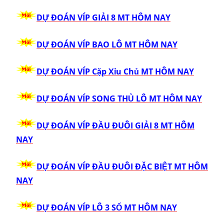
DỰ ĐOÁN VÍP GIẢI 8 MT HÔM NAY
DỰ ĐOÁN VÍP BAO LÔ MT HÔM NAY
DỰ ĐOÁN VÍP Cặp Xỉu Chủ MT HÔM NAY
DỰ ĐOÁN VÍP SONG THỦ LÔ MT HÔM NAY
DỰ ĐOÁN VÍP ĐẦU ĐUÔI GIẢI 8 MT HÔM
NAY
DỰ ĐOÁN VÍP ĐẦU ĐUÔI ĐẶC BIỆT MT HÔM
NAY
DỰ ĐOÁN VÍP LÔ 3 SỐ MT HÔM NAY