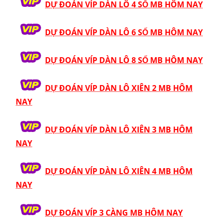
DỰ ĐOÁN VÍP DÀN LÔ 4 SỐ MB HÔM NAY
DỰ ĐOÁN VÍP DÀN LÔ 6 SỐ MB HÔM NAY
DỰ ĐOÁN VÍP DÀN LÔ 8 SỐ MB HÔM NAY
DỰ ĐOÁN VÍP DÀN LÔ XIÊN 2 MB HÔM
NAY
DỰ ĐOÁN VÍP DÀN LÔ XIÊN 3 MB HÔM
NAY
DỰ ĐOÁN VÍP DÀN LÔ XIÊN 4 MB HÔM
NAY
DỰ ĐOÁN VÍP 3 CÀNG MB HÔM NAY