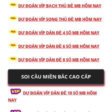
DỰ ĐOÁN VÍP BẠCH THỦ ĐỀ MB HÔM NAY
DỰ ĐOÁN VÍP SONG THỦ ĐỀ MB HÔM NAY
DỰ ĐOÁN VÍP DÀN ĐỀ 4 SỐ MB HÔM NAY
DỰ ĐOÁN VÍP DÀN ĐỀ 6 SỐ MB HÔM NAY
DỰ ĐOÁN VÍP DÀN ĐỀ 8 SỐ MB HÔM NAY
SOI CẦU MIỀN BẮC CAO CẤP
DỰ ĐOÁN VÍP DÀN ĐỀ 10 SỐ MB HÔM
NAY