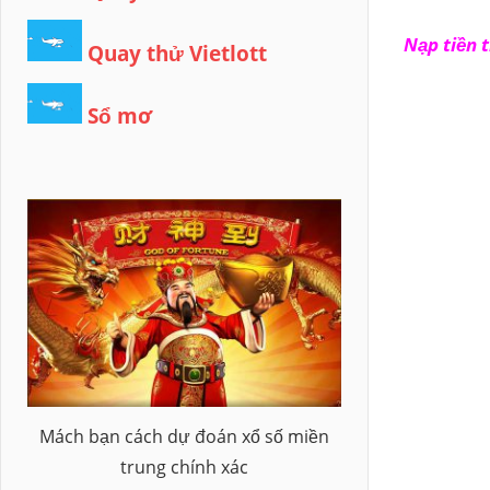
Nạp tiền t
Quay thử Vietlott
Sổ mơ
Mách bạn cách dự đoán xổ số miền
trung chính xác