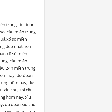
iền trung, du doan
soi cầu miền trung
quả xổ số miền
rung đẹp nhất hôm
oán xổ số miền
trung, cầu miền
 cầu 24h miền trung
 hom nay, dự đoán
trung hôm nay, dự
 xiu chu, soi cầu
ung hôm nay, xỉu
y, du doan xiu chu,
cau xiu chu mt, xỉu