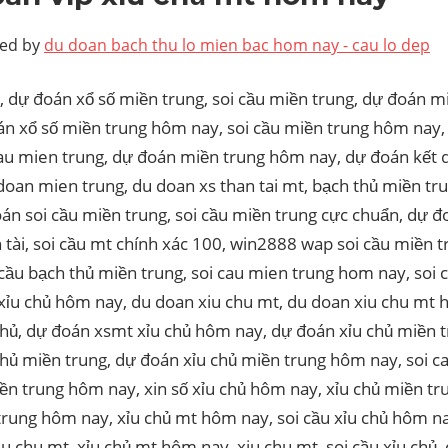
ted by
du doan bach thu lo mien bac hom nay - cau lo dep
, dự đoán xổ số miền trung, soi cầu miền trung, dự đoán m
án xổ số miền trung hôm nay, soi cầu miền trung hôm nay, 
cau mien trung, dự đoán miền trung hôm nay, dự đoán kết 
 doan mien trung, du doan xs than tai mt, bạch thủ miền t
án soi cầu miền trung, soi cầu miền trung cực chuẩn, dự đ
 tài, soi cầu mt chính xác 100, win2888 wap soi cầu miền 
 cầu bạch thủ miền trung, soi cau mien trung hom nay, soi
xỉu chủ hôm nay, du doan xiu chu mt, du doan xiu chu mt
chủ, dự đoán xsmt xỉu chủ hôm nay, dự đoán xỉu chủ miền 
hủ miền trung, dự đoán xỉu chủ miền trung hôm nay, soi cau
ền trung hôm nay, xin số xỉu chủ hôm nay, xỉu chủ miền tr
trung hôm nay, xỉu chủ mt hôm nay, soi cầu xỉu chủ hôm na
u chu mt, xỉu chủ mt hôm nay, xiu chu mt, soi cầu xỉu chủ, 