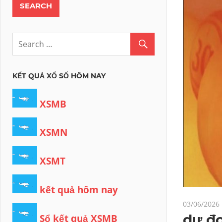
SEARCH
KẾT QUẢ XỔ SỐ HÔM NAY
XSMB
XSMN
XSMT
kết quả hôm nay
03/06/2026
dự đo
Sổ kết quả XSMB