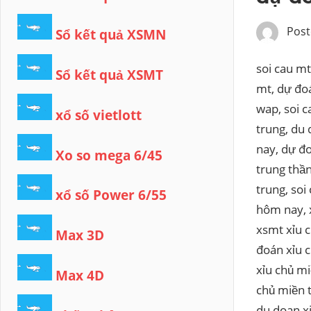
Pos
Sổ kết quả XSMN
soi cau mt
Sổ kết quả XSMT
mt, dự đo
wap, soi 
xổ số vietlott
trung, du
nay, dự đo
Xo so mega 6/45
trung thần
trung, soi
xổ số Power 6/55
hôm nay, 
xsmt xỉu 
Max 3D
đoán xỉu c
xỉu chủ mi
Max 4D
chủ miền 
du doan xi