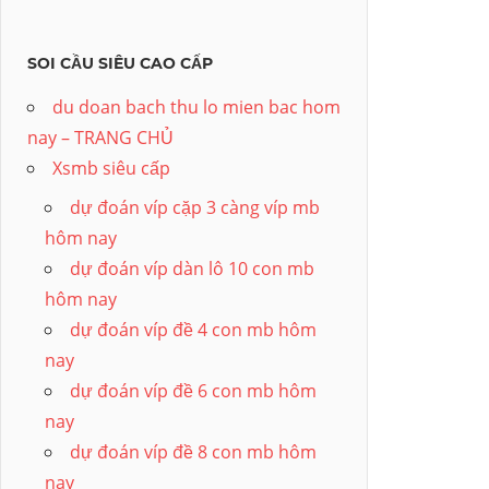
SOI CẦU SIÊU CAO CẤP
du doan bach thu lo mien bac hom
nay – TRANG CHỦ
Xsmb siêu cấp
dự đoán víp cặp 3 càng víp mb
hôm nay
dự đoán víp dàn lô 10 con mb
hôm nay
dự đoán víp đề 4 con mb hôm
nay
dự đoán víp đề 6 con mb hôm
nay
dự đoán víp đề 8 con mb hôm
nay