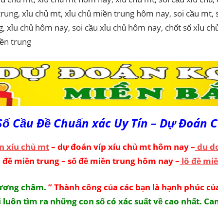
rung, xỉu chủ mt, xỉu chủ miền trung hôm nay, soi cầu mt, s
, xỉu chủ hôm nay, soi cầu xỉu chủ hôm nay, chốt số xỉu ch
iền trung
Số Cầu Đề Chuẩn xác Uy Tín – Dự Đoán 
n xíu chủ mt
– dự đoán víp xíu chủ mt hôm nay –
du do
ô đề miền trung – số đề miền trung hôm nay –
lô đề miề
ương châm.
” Thành công của các bạn là hạnh phúc của
 luôn tìm ra những con số có xác suất về cao nhất. Cam