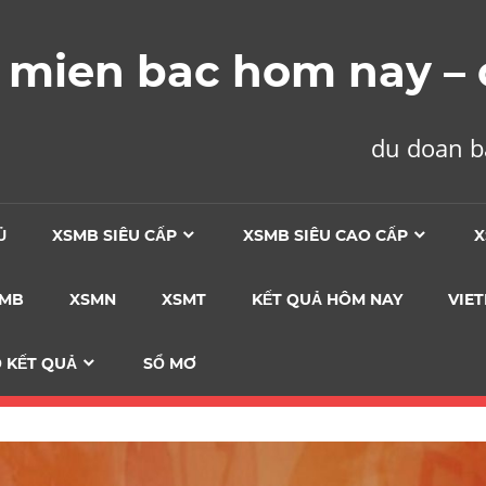
 mien bac hom nay – 
du doan b
Ủ
XSMB SIÊU CẤP
XSMB SIÊU CAO CẤP
X
SMB
XSMN
XSMT
KẾT QUẢ HÔM NAY
VIE
 KẾT QUẢ
SỔ MƠ