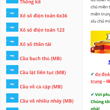
Thống kê
chủ miền t
miền trung
Xổ số điện toán 6x36
xỉu chủ m
Xổ số điện toán 123
Xổ số thần tài
Cầu bạch thủ (MB)
Cầu lật liên tục (MB)
✔
dự đoá
trung
– l
Cầu về cả cặp (MB)
✔
Với ph
Cầu về nhiều nháy (MB)
Chúng tôi
nhà!