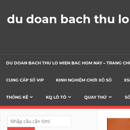
Skip
to
du doan bach thu lo
content
DU DOAN BACH THU LO MIEN BAC HOM NAY – TRANG CH
CUNG CẤP SỐ VIP
KINH NGHIỆM CHƠI XỔ SỐ
X
THỐNG KÊ
KQ LÔ TÔ
QUAY THỬ
SỔ