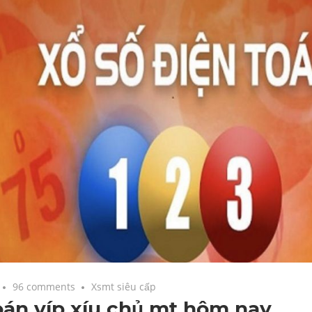
96 comments
Xsmt siêu cấp
án víp xíu chủ mt hôm nay